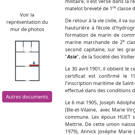
militaire, il est versé dans la
re
matelot breveté de 1
classe d
Voir la
De retour à la vie civile, il va 
représentation du
hauturière à l’école d'hydrog
mur de photos
formation de marin de commer
e
marine marchande de 2
clas
second capitaine, sur les gra
‶
Asie
‶, de la Société des Voilie
Le 30 avril 1901, il obtient l
certificat est confirmé le 
l'inscription maritime de Sain
effectué dans des conditions di
Autres documents
Le 6 mai 1905, Joseph Adolphe
(Ille-et-Vilaine, avec Marie V
commune. Les époux HUET son
Mettrie. De cette union naiss
1979), Annick Josèphe Marie (