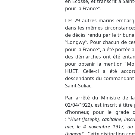
en Écosse, et transcrit à Sai
pour la France‶.
Les 29 autres marins embarq
dans les mêmes circonstances, 
de décès rendu par le tribunal
‶Longwy‶. Pour chacun de ces
pour la France‶, a été portée 
des démarches ont été entam
pour obtenir la mention ‶Mo
HUET. Celle-ci a été accor
descendants du commandant H
Saint-Suliac.
Par arrêté du Ministre de l
02/04/1922), est inscrit à tit
d’honneur, pour le grade d
: ‶
Huet (Joseph), capitaine, insc
mer, le 4 novembre 1917, au 
l’ennemi
‶. Cette distinction co