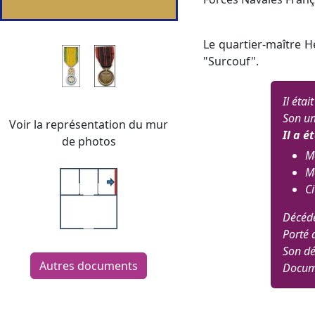
Le quartier-maître H
"Surcouf".
Il éta
Son un
Voir la représentation du mur
Il a é
de photos
Mé
Mé
Ci
Décédé
Porté 
Son dé
Autres documents
Docume