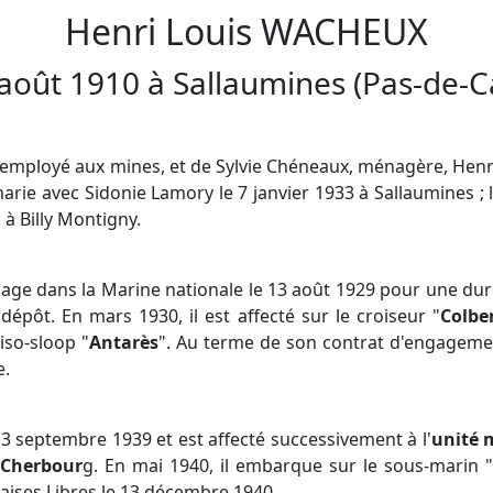
Henri Louis
WACHEUX
août 1910
à
Sallaumines
(Pas-de-Ca
, employé aux mines, et de Sylvie Chéneaux, ménagère, Henri 
marie avec Sidonie Lamory le 7 janvier 1933 à Sallaumines ; l
 à Billy Montigny.
ge dans la Marine nationale le 13 août 1929 pour une durée
dépôt. En mars 1930, il est affecté sur le croiseur "
Colbe
iso-sloop "
Antarès
". Au terme de son contrat d'engagement
e.
 3 septembre 1939 et est affecté successivement à l'
unité 
e Cherbour
g. En mai 1940, il embarque sur le sous-marin "
aises Libres le 13 décembre 1940.