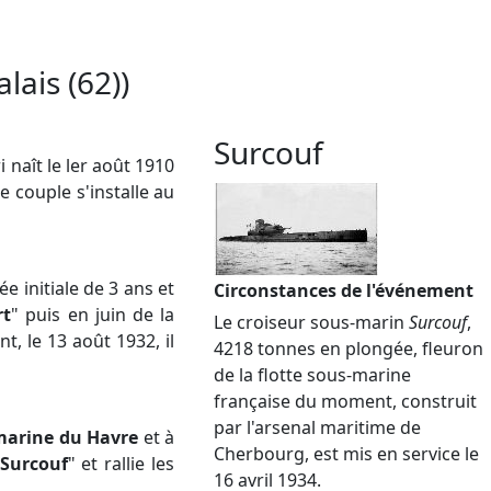
lais (62))
Surcouf
naît le ler août 1910
e couple s'installe au
 initiale de 3 ans et
Circonstances de l'événement
rt
" puis en juin de la
Le croiseur sous-marin
Surcouf
,
, le 13 août 1932, il
4218 tonnes en plongée, fleuron
de la flotte sous-marine
française du moment, construit
par l'arsenal maritime de
marine du Havre
et à
Cherbourg, est mis en service le
Surcouf
" et rallie les
16 avril 1934.