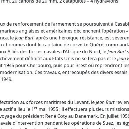
 mm, 20 canons de 20 mm, 2 catapultes – 4 hydravions
aux de renforcement de l’armement se poursuivent à Casabl
marines anglaises et américaines déclenchent l’opération « 
nca, le
Jean Bart
, après une héroïque résistance, est sévèr
x hommes dont le capitaine de corvette Quéré, commanda
aux Alliés des forces navales d’Afrique du Nord, le
Jean Bart
s
achèvement définitif aux Etats Unis ne se fera pas et le
Jean 
ût 1945 pour Cherbourg, puis pour Brest où reprendront le
modernisation. Ces travaux, entrecoupés des divers essais 
 1949.
fectation aux forces maritimes du Levant, le
Jean Bart
revien
er
actif a lieu le 1
mai 1955 ; il effectuera plusieurs mission
oyage du président René Coty au Danemark. En juillet 195
 navale d’intervention pendant les opérations de Suez, les é