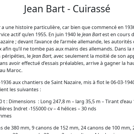
Jean Bart - Cuirassé
t
a une histoire particulière, car bien que commencé en 1936,
rvice actif qu’en 1955. En juin 1940 le
Jean Bart
est en cours 
azaire ; devant l’avance de l’armée allemande, les autorités 
x afin qu’il ne tombe pas aux mains des allemands. Dans la 
 péripéties, le
Jean Bart
, avec seulement la moitié de son app
ans avoir effectué d’essais préalables, arrive à gagner la ha
 au Maroc.
936 aux chantiers de Saint Nazaire, mis à flot le 06-03-1940
ent les suivantes :
 t : Dimensions : Long 247,8 m – larg 35,5 m – Tirant d’eau
audières Indret -155000 cv – 4 hélices – 30 nds
ommes
s de 380 mm, 9 canons de 152 mm, 24 canons de 100 mm, 