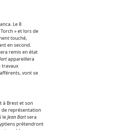
anca. Le 8
Torch » et lors de
ement touché,
nt en second.
era remis en état
Bart
appareillera
s travaux
afférents, vont se
t à Brest et son
s de représentation
6 le
Jean Bart
sera
gyptiens prétendront