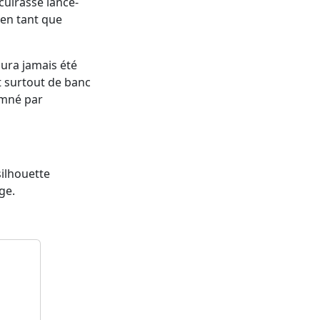
cuirassé lance-
 en tant que
aura jamais été
t surtout de banc
damné par
silhouette
ge.