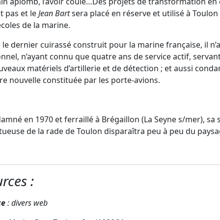
n aplomb, l’avoir coulé…Des projets de transformation en 
t pas et le
Jean Bart
sera placé en réserve et utilisé à Toulon
coles de la marine.
le dernier cuirassé construit pour la marine française, il n’
nnel, n’ayant connu que quatre ans de service actif, servan
uveaux matériels d’artillerie et de détection ; et aussi con
re nouvelle constituée par les porte-avions.
amné en 1970 et ferraillé à Brégaillon (La Seyne s/mer), sa 
ueuse de la rade de Toulon disparaîtra peu à peu du paysa
rces :
ce
: divers web