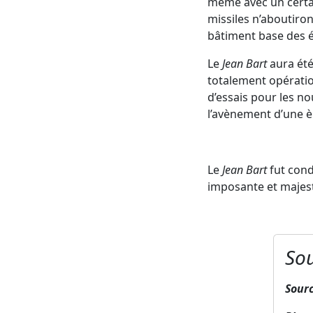
même avec un certai
missiles n’aboutiron
bâtiment base des é
Le
Jean Bart
aura été 
totalement opératio
d’essais pour les no
l’avènement d’une è
Le
Jean Bart
fut cond
imposante et majest
Sou
Sour