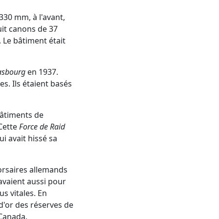
330 mm, à l'avant,
huit canons de 37
. Le bâtiment était
asbourg
en 1937.
s. Ils étaient basés
 bâtiments de
Cette
Force de Raid
i avait hissé sa
orsaires allemands
avaient aussi pour
s vitales. En
d'or des réserves de
 Canada.