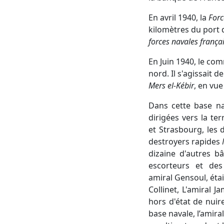
En avril 1940, la
Forc
kilomètres du port d
forces navales frança
En Juin 1940, le co
nord. Il s'agissait d
Mers el-Kébir
, en vue
Dans cette base na
dirigées vers la te
et Strasbourg, les 
destroyers rapides
dizaine d'autres b
escorteurs et des
amiral Gensoul, éta
Collinet, L'amiral J
hors d'état de nuire
base navale, l’amir