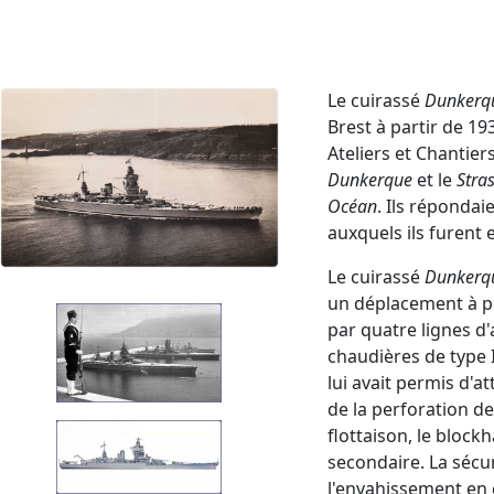
Le cuirassé
Dunkerq
Brest à partir de 19
Ateliers et Chantier
Dunkerque
et le
Stra
Océan
. Ils réponda
auxquels ils furent e
Le cuirassé
Dunkerq
un déplacement à ple
par quatre lignes d'
chaudières de type 
lui avait permis d'a
de la perforation de
flottaison, le blockh
secondaire. La sécu
l'envahissement en 