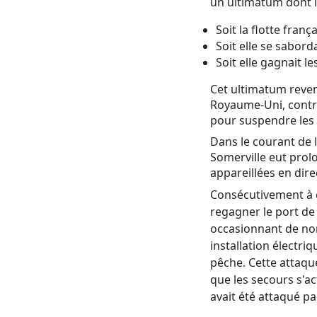
un ultimatum dont le
Soit la flotte franç
Soit elle se saborda
Soit elle gagnait l
Cet ultimatum reven
Royaume-Uni, contrac
pour suspendre les 
Dans le courant de l
Somerville eut prol
appareillées en dir
Consécutivement à c
regagner le port de
occasionnant de nom
installation électri
pêche. Cette attaqu
que les secours s'ac
avait été attaqué p