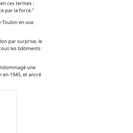
 en ces termes :
e par la force."
e Toulon en vue
on par surprise, le
tous les bâtiments
t endommagé une
in en 1945, et ancré