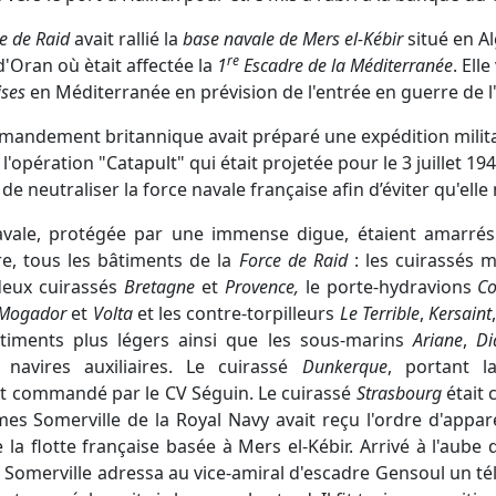
e de Raid
avait rallié la
base navale de Mers el-Kébir
situé en Al
re
'Oran où ètait affectée la
1
Escadre de la Méditerranée
. Ell
ises
en Méditerranée en prévision de l'entrée en guerre de l'I
mmandement britannique avait préparé une expédition milita
e l'opération "Catapult" qui était projetée pour le 3 juillet 19
 de neutraliser la force navale française afin d’éviter qu'elle
vale, protégée par une immense digue, étaient amarrés 
rre, tous les bâtiments de la
Force de Raid
: les cuirassés
deux cuirassés
Bretagne
et
Provence,
le porte-hydravions
C
Mogador
et
Volta
et les contre-torpilleurs
Le Terrible
,
Kersaint
âtiments plus légers ainsi que les sous-marins
Ariane
,
Di
 navires auxiliaires. Le cuirassé
Dunkerque
, portant l
it commandé par le CV Séguin. Le cuirassé
Strasbourg
était
ames Somerville de la Royal Navy avait reçu l'ordre d'appar
 la flotte française basée à Mers el-Kébir. Arrivé à l'aube d
al Somerville adressa au vice-amiral d'escadre Gensoul un