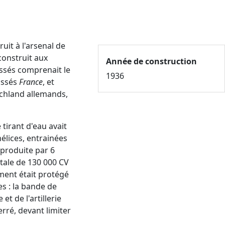
ruit à l'arsenal de
construit aux
Année de construction
rassés comprenait le
1936
assés
France
, et
schland allemands,
tirant d'eau avait
élices, entrainées
 produite par 6
tale de 130 000 CV
iment était protégé
es : la bande de
et de l'artillerie
rré, devant limiter