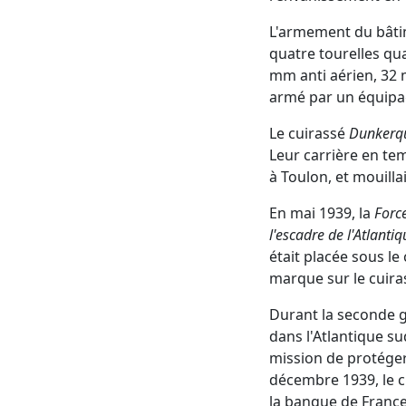
L'armement du bâtim
quatre tourelles qua
mm anti aérien, 32 
armé par un équip
Le cuirassé
Dunkerq
Leur carrière en tem
à Toulon, et mouill
En mai 1939, la
Forc
l'escadre de l'Atlantiq
était placée sous l
marque sur le cuir
Durant la seconde g
dans l'Atlantique s
mission de protéger
décembre 1939, le 
la banque de France 