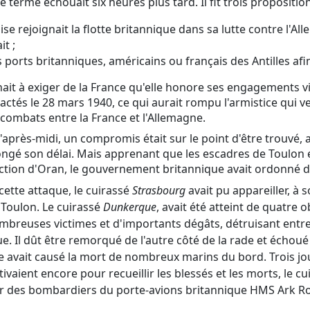
 terme échouait six heures plus tard. Il fit trois proposition
aise rejoignait la flotte britannique dans sa lutte contre l'Al
it ;
es ports britanniques, américains ou français des Antilles af
ait à exiger de la France qu'elle honore ses engagements vi
tés le 28 mars 1940, ce qui aurait rompu l'armistice qui ve
combats entre la France et l'Allemagne.
'après-midi, un compromis était sur le point d'être trouvé, 
ongé son délai. Mais apprenant que les escadres de Toulon e
ection d'Oran, le gouvernement britannique avait ordonné d'
ette attaque, le cuirassé
Strasbourg
avait pu appareiller, à s
 Toulon. Le cuirassé
Dunkerque
, avait été atteint de quatre 
breuses victimes et d'importants dégâts, détruisant entr
que. Il dût être remorqué de l'autre côté de la rade et échou
e avait causé la mort de nombreux marins du bord. Trois jour
tivaient encore pour recueillir les blessés et les morts, le 
ar des bombardiers du porte-avions britannique HMS Ark Ro