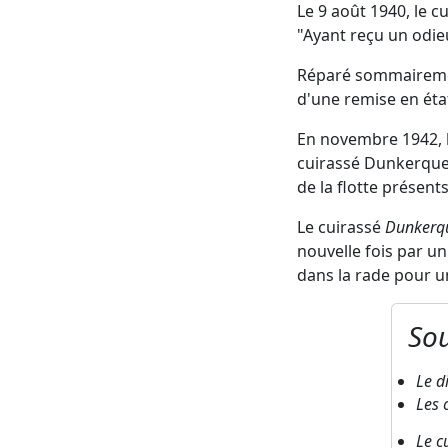
Le 9 août 1940, le c
"Ayant reçu un odieu
Réparé sommairement
d'une remise en éta
En novembre 1942, l
cuirassé Dunkerque,
de la flotte présent
Le cuirassé
Dunkerq
nouvelle fois par un
dans la rade pour u
Sou
Le d
Les 
Le c