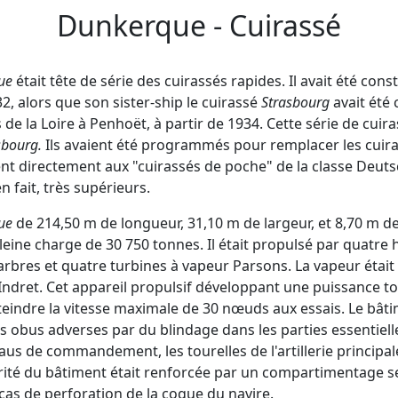
Dunkerque - Cuirassé
ue
était tête de série des cuirassés rapides. Il avait été const
32, alors que son sister-ship le cuirassé
Strasbourg
avait été 
s de la Loire à Penhoët, à partir de 1934. Cette série de cui
sbourg.
Ils avaient été programmés pour remplacer les cuir
ient directement aux "cuirassés de poche" de la classe Deut
n fait, très supérieurs.
ue
de 214,50 m de longueur, 31,10 m de largeur, et 8,70 m de 
ine charge de 30 750 tonnes. Il était propulsé par quatre h
arbres et quatre turbines à vapeur Parsons. La vapeur était
Indret. Cet appareil propulsif développant une puissance to
tteindre la vitesse maximale de 30 nœuds aux essais. Le bât
s obus adverses par du blindage dans les parties essentiell
aus de commandement, les tourelles de l'artillerie principale 
rité du bâtiment était renforcée par un compartimentage se
cas de perforation de la coque du navire.