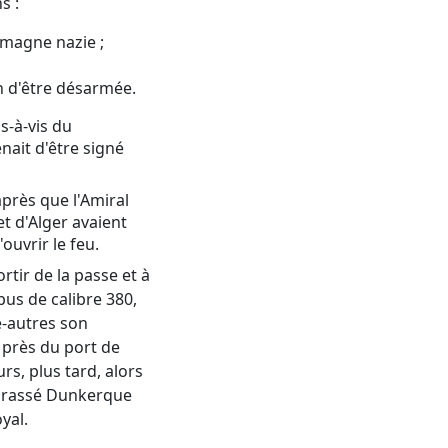
s :
lemagne nazie ;
in d'être désarmée.
s-à-vis du
nait d'être signé
après que l'Amiral
t d'Alger avaient
ouvrir le feu.
ortir de la passe et à
obus de calibre 380,
e-autres son
é près du port de
s, plus tard, alors
cuirassé Dunkerque
yal.