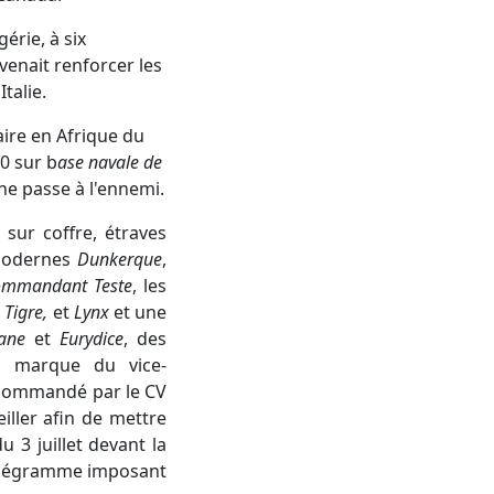
gérie, à six
e venait renforcer les
talie.
ire en Afrique du
40 sur b
ase navale de
 ne passe à l'ennemi.
sur coffre, étraves
 modernes
Dunkerque
,
ommandant Teste
, les
,
Tigre,
et
Lynx
et une
ane
et
Eurydice
, des
a marque du vice-
 commandé par le CV
eiller afin de mettre
u 3 juillet devant la
 télégramme imposant