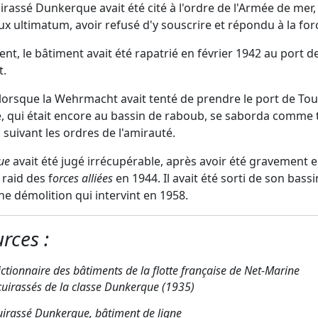
uirassé Dunkerque avait été cité à l'ordre de l'Armée de mer,
x ultimatum, avoir refusé d'y souscrire et répondu à la forc
, le bâtiment avait été rapatrié en février 1942 au port d
t.
orsque la Wehrmacht avait tenté de prendre le port de Toul
 qui était encore au bassin de raboub, se saborda comme 
s suivant les ordres de l'amirauté.
ue
avait été jugé irrécupérable, après avoir été gravemen
 raid des f
orces alliées
en 1944. Il avait été sorti de son bass
ne démolition qui intervint en 1958.
rces :
ictionnaire des bâtiments de la flotte française de Net-Marine
cuirassés de la classe
Dunkerque
(1935)
uirassé
Dunkerque
, bâtiment de ligne