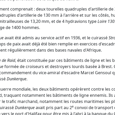
ent comprenait : deux tourelles quadruples d'artillerie de 
druples d'artillerie de 130 mm à l'arrière et sur les côtés, 
mitrailleuses de 13,20 mm, et de 4 hydravions type
Loire 130
age de 1400 hommes.
ue
avait été admis au service actif en 1936, et le cuirassé
Str
ps de paix avait déjà été bien remplie en exercices d'escadre
aient régulièrement dans des bases navales d'Afrique.
e
de Raid
, était constituée par ces bâtiments de ligne et les
ue
formée de croiseurs et destroyers lourds basée à Brest. 
e commandement du vice-amiral d'escadre Marcel Gensoul qu
assé
Dunkerque
.
uerre mondiale, les deux bâtiments opérèrent contre les c
ud, traquant notamment les bâtiments de ligne ennemis. Ils 
 le trafic marchand, notamment les routes maritimes les plu
e
cuirassé
Dunkerque
avait pris part au 2
convoi de transport 
vers le port d'Halifax pour être mis à l'abri à la banque du