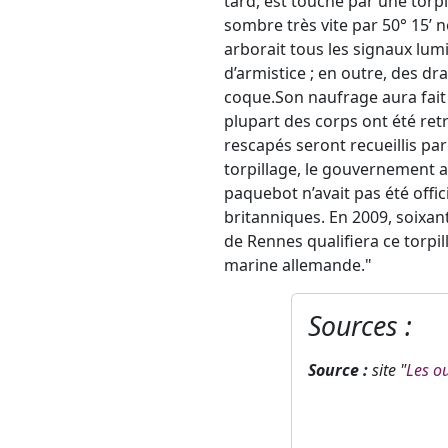
tard, est touché par une torpi
sombre très vite par 50° 15’ 
arborait tous les signaux lu
d’armistice ; en outre, des dr
coque.Son naufrage aura fait
plupart des corps ont été ret
rescapés seront recueillis pa
torpillage, le gouvernement a
paquebot n’avait pas été offic
britanniques. En 2009, soixant
de Rennes qualifiera ce torpil
marine allemande."
Sources :
Source :
site "
Les o