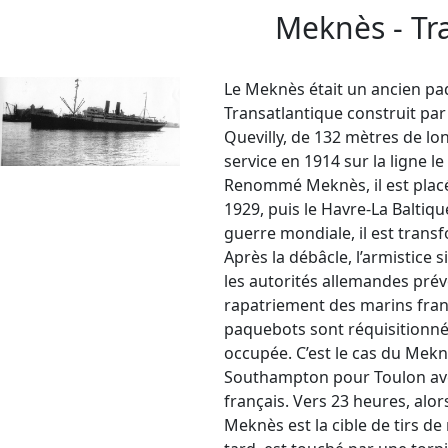
Meknès - Tr
Le Meknès était un ancien p
Transatlantique construit pa
Quevilly, de 132 mètres de lo
service en 1914 sur la ligne l
Renommé Meknès, il est placé
1929, puis le Havre-La Baltiq
guerre mondiale, il est trans
Après la débâcle, l’armistice
les autorités allemandes pré
rapatriement des marins franç
paquebots sont réquisitionn
occupée. C’est le cas du Meknè
Southampton pour Toulon avec
français. Vers 23 heures, alors
Meknès est la cible de tirs de