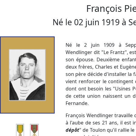
François Pi
Né le
02 juin 1919
à
S
Né le 2 juin 1909 à Seppoi
Wendlinger dit "Le Frantz", es
son épouse. Deuxième enfant
deux frères, Charles et Eugène
son père décide d'installer la 
vient renforcer le contingent 
dont ont besoin les "Usines P
de cette union naissent un 
Fernande.
François Wendlinger travaille
à l'aube de ses 21 ans, il est
dépôt
" de Toulon qu'il rallie 