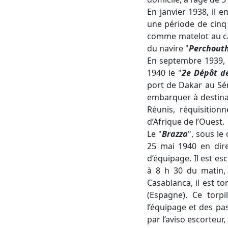
En janvier 1938, il
une période de cinq
comme matelot au ca
du navire "
Perchout
En septembre 1939, la
1940 le "
2e Dépôt d
port de Dakar au Séné
embarquer à destina
Réunis, réquisitio
d’Afrique de l’Ouest.
Le "
Brazza
", sous l
25 mai 1940 en dir
d’équipage. Il est esc
à 8 h 30 du matin, 
Casablanca, il est t
(Espagne). Ce torp
l’équipage et des pa
par l’aviso escorteur,