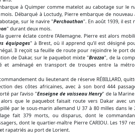
 embarque à Quimper comme matelot au cabotage sur le na
 mois. Débarqué à Loctudy, Pierre embarque de nouveau a
botage, sur le navire "
Perchouthon
". En août 1939, il 
hon
" durant deux mois.
 guerre éclate contre l’Allemagne. Pierre est alors mobilis
es équipages
" à Brest, où il apprend qu’il est désigné po
gal. Il reçoit sa feuille de route pour rejoindre le port d
tion de Dakar, sur le paquebot mixte "
Brazza
", de la com
nné et aménagé en transport de troupes entre la métrop
e commandement du lieutenant de réserve RÉBILLARD, quitte
ection des côtes africaines, avec à son bord 444 passa
orté par l’aviso "
Enseigne de vaisseau Henry
" de la Marine
alors que le paquebot faisait route vers Dakar avec u
orpillé par le sous-marin allemand U 37 à 80 milles dans le 
illage fait 379 morts, ou disparus, dont le command
ssagers, dont le quartier-maître Pierre CARIOU. Les 197 res
 et rapatriés au port de Lorient.