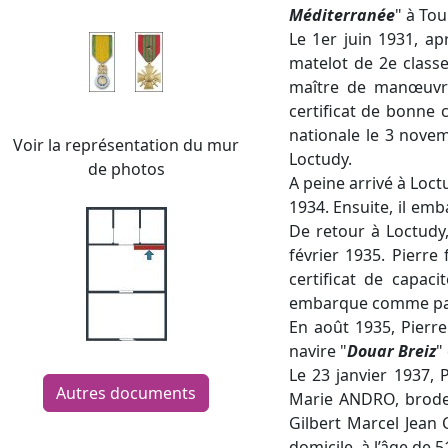
Méditerranée
" à Tou
Le 1er juin 1931, ap
matelot de 2e classe
maître de manœuvre 
certificat de bonne 
nationale le 3 novem
Voir la représentation du mur
Loctudy.
de photos
A peine arrivé à Loct
1934. Ensuite, il em
De retour à Loctudy
février 1935. Pierre
certificat de capac
embarque comme patr
En août 1935, Pierr
navire "
Douar Breiz
"
Le 23 janvier 1937,
Autres documents
Marie ANDRO, brodeus
Gilbert Marcel Jean
domicile, à l’âge de 5