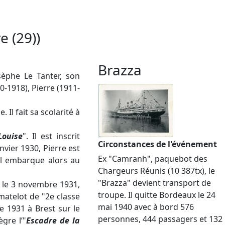
e (29))
Brazza
osèphe Le Tanter, son
0-1918), Pierre (1911-
 Il fait sa scolarité à
Louise
". Il est inscrit
Circonstances de l'événement
nvier 1930, Pierre est
Ex "Camranh", paquebot des
 Il embarque alors au
Chargeurs Réunis (10 387tx), le
"Brazza" devient transport de
ré le 3 novembre 1931,
troupe. Il quitte Bordeaux le 24
matelot de "2e classe
mai 1940 avec à bord 576
e 1931 à Brest sur le
personnes, 444 passagers et 132
ègre l’"
Escadre de la