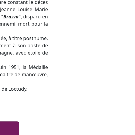
are constant le décès
Jeanne Louise Marie
 "
Brazza
", disparu en
’ennemi, mort pour la
ée, à titre posthume,
ement à son poste de
magne, avec étoile de
uin 1951, la Médaille
r-maître de manœuvre,
 de Loctudy.