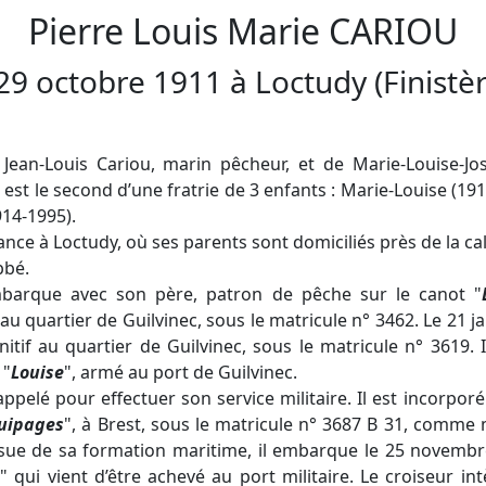
Pierre Louis Marie
CARIOU
29 octobre 1911
à
Loctudy
(Finistèr
e Jean-Louis Cariou, marin pêcheur, et de Marie-Louise-J
est le second d’une fratrie de 3 enfants : Marie-Louise (191
914-1995).
ce à Loctudy, où ses parents sont domiciliés près de la cale.
bbé.
mbarque avec son père, patron de pêche sur le canot "
au quartier de Guilvinec, sous le matricule n° 3462. Le 21 ja
initif au quartier de Guilvinec, sous le matricule n° 3619.
 "
Louise
", armé au port de Guilvinec.
appelé pour effectuer son service militaire. Il est incorpo
uipages
", à Brest, sous le matricule n° 3687 B 31, comme 
’issue de sa formation maritime, il embarque le 25 novembr
h
" qui vient d’être achevé au port militaire. Le croiseur int