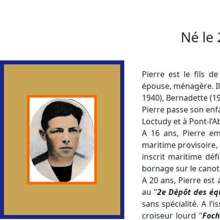
Né le
Pierre est le fils d
épouse, ménagère. Il 
1940), Bernadette (1
Pierre passe son enfan
Loctudy et à Pont-l’A
A 16 ans, Pierre e
maritime provisoire, 
inscrit maritime déf
bornage sur le canot
A 20 ans, Pierre est 
au "
2e Dépôt des éq
sans spécialité. A l
croiseur lourd "
Foc