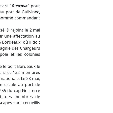
vire "
Gustave
" pour
u port de Guilvinec,
est nommé commandant
é. Il rejoint le 2 mai
ur une affectation au
e Bordeaux, où il doit
pagnie des Chargeurs
ole et les colonies
 le port Bordeaux le
gers et 132 membres
 nationale. Le 28 mai,
ne escale au port de
255 du cap Finisterre
ant, des membres de
capés sont recueillis