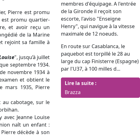
membres d'équipage. A l'entrée
de la Gironde il reçoit son
ier, Pierre est promu
escorte, l'aviso "Enseigne
l est promu quartier-
Henry", qui navigue à la vitesse
re, et avoir reçu un
maximale de 12 noeuds.
congédié de la Marine
 rejoint sa famille à
En route sur Casablanca, le
paquebot est torpillé le 28 au
Louise
", jusqu’à juillet
large du cap Finisterre (Espagne)
sque septembre 1934.
par l'U37, à 100 milles d...
 de novembre 1934 à
’examen et obtient le
Lire la suite :
de mars 1935, Pierre
Brazza
 au cabotage, sur le
Morbihan.
y avec Jeanne Louise
nion naît un enfant :
 Pierre décède à son