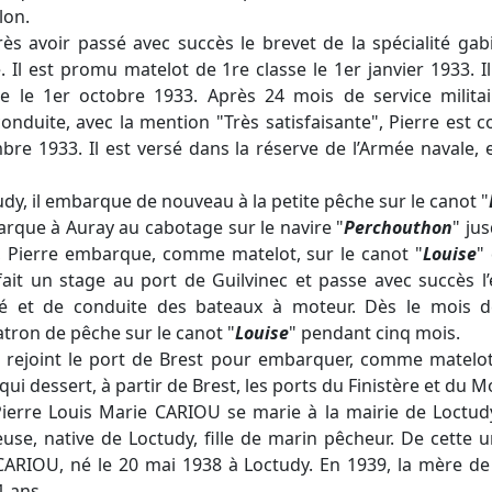
lon.
rès avoir passé avec succès le brevet de la spécialité gab
. Il est promu matelot de 1re classe le 1er janvier 1933. I
le 1er octobre 1933. Après 24 mois de service militai
conduite, avec la mention "Très satisfaisante", Pierre est 
bre 1933. Il est versé dans la réserve de l’Armée navale, et
udy, il embarque de nouveau à la petite pêche sur le canot "
barque à Auray au cabotage sur le navire "
Perchouthon
" ju
, Pierre embarque, comme matelot, sur le canot "
Louise
"
 fait un stage au port de Guilvinec et passe avec succès l
ité et de conduite des bateaux à moteur. Dès le mois 
on de pêche sur le canot "
Louise
" pendant cinq mois.
e rejoint le port de Brest pour embarquer, comme matelot
 qui dessert, à partir de Brest, les ports du Finistère et du 
 Pierre Louis Marie CARIOU se marie à la mairie de Loctud
e, native de Loctudy, fille de marin pêcheur. De cette u
 CARIOU, né le 20 mai 1938 à Loctudy. En 1939, la mère de
1 ans.