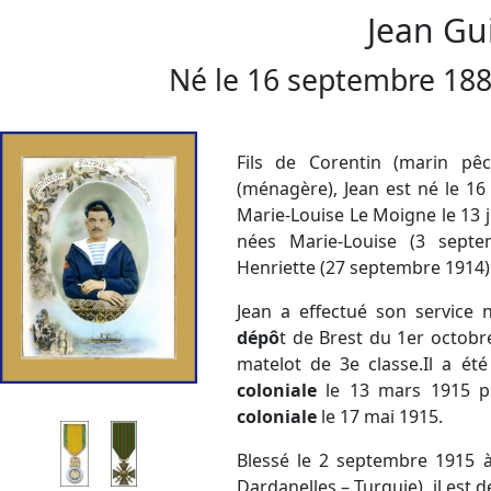
Jean Gu
Né le
16 septembre 18
Fils de Corentin (marin pê
(ménagère), Jean est né le 16
Marie-Louise Le Moigne le 13 j
nées Marie-Louise (3 septe
Henriette (27 septembre 1914)
Jean a effectué son service 
dépô
t de Brest du 1er octobr
matelot de 3e classe.Il a ét
coloniale
le 13 mars 1915 
coloniale
le 17 mai 1915.
Blessé le 2 septembre 1915 à S
Dardanelles – Turquie), il est 