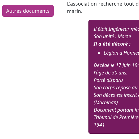
L'association recherche tout d
Autres documents
marin.
Il était Ingénieur mé
Son unité : Morse
Il a été décoré :
Légion d'Honneu
Décédé le 17 juin 194
l'âge de 30 ans.
Porté disparu
Son corps repose au 
Son décès est inscr
(Morbihan)
Document portant la
Tribunal de Première
1941