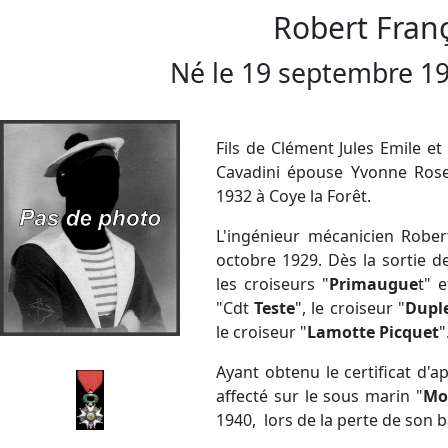
Robert Fran
Né le
19 septembre 1
Fils de Clément Jules Emile et
Cavadini épouse Yvonne Rose
1932 à Coye la Forêt.
L'ingénieur mécanicien Rober
octobre 1929. Dès la sortie d
les croiseurs "
Primaugue
t" 
"Cdt
Teste
", le croiseur "
Dupl
le croiseur "
Lamotte Picquet
"
Ayant obtenu le certificat d'a
affecté sur le sous marin "
Mo
1940, lors de la perte de son b