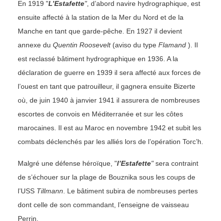
En 1919 "
L’Estafette
"
, d’abord navire hydrographique, est
ensuite affecté à la station de la Mer du Nord et de la
Manche en tant que garde-pêche. En 1927 il devient
annexe du
Quentin Roosevelt
(aviso du type
Flamand
). Il
est reclassé bâtiment hydrographique en 1936. A la
déclaration de guerre en 1939 il sera affecté aux forces de
l’ouest en tant que patrouilleur, il gagnera ensuite Bizerte
où, de juin 1940 à janvier 1941 il assurera de nombreuses
escortes de convois en Méditerranée et sur les côtes
marocaines. Il est au Maroc en novembre 1942 et subit les
combats déclenchés par les alliés lors de l’opération Torc’h.
Malgré une défense héroïque, "
l’Estafette
"
sera contraint
de s’échouer sur la plage de Bouznika sous les coups de
l’USS
Tillmann
. Le bâtiment subira de nombreuses pertes
dont celle de son commandant, l’enseigne de vaisseau
Perrin.