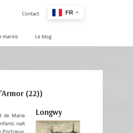
FR
Contact
e marins
Le blog
'Armor (22))
Longwy
et de Marie
nfants naît
-Portrieux,