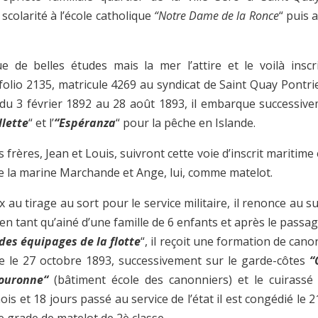
 scolarité à l’école catholique
“Notre Dame de la Ronce
“ puis a
tue de belles études mais la mer l’attire et le voilà inscr
folio 2135, matricule 4269 au syndicat de Saint Quay Pontr
 du 3 février 1892 au 28 août 1893, il embarque successive
llette
“ et l’
“Espéranza
“ pour la pêche en Islande.
 frères, Jean et Louis, suivront cette voie d’inscrit maritime
de la marine Marchande et Ange, lui, comme matelot.
au tirage au sort pour le service militaire, il renonce au s
it en tant qu’ainé d’une famille de 6 enfants et après le passa
es équipages de la flotte
“, il reçoit une formation de canon
e le 27 octobre 1893, successivement sur le garde-côtes
“
ouronne“
(bâtiment école des canonniers) et le cuirass
is et 18 jours passé au service de l’état il est congédié le