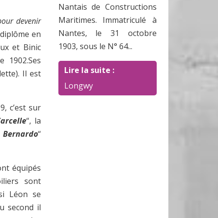
Nantais de Constructions
Maritimes. Immatriculé à
 pour devenir
Nantes, le 31 octobre
n diplôme en
1903, sous le N° 64...
ux et Binic
e 1902.Ses
Lire la suite :
ette). Il est
Longwy
, c’est sur
Sarcelle
“, la
e Bernardo
“
ont équipés
liers sont
si Léon se
u second il