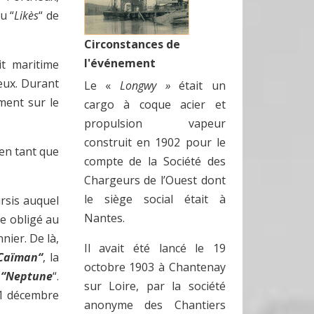
u “
Likès
“ de
Circonstances de
l'événement
it maritime
ieux. Durant
Le «
Longwy »
était un
ment sur le
cargo à coque acier et
propulsion vapeur
construit en 1902 pour le
 en tant que
compte de la Société des
Chargeurs de l’Ouest dont
le siège social était à
ursis auquel
Nantes.
ge obligé au
nier. De là,
Il avait été lancé le 19
Caïman“
, la
octobre 1903 à Chantenay
é
“Neptune
“.
sur Loire, par la société
 21 décembre
anonyme des Chantiers