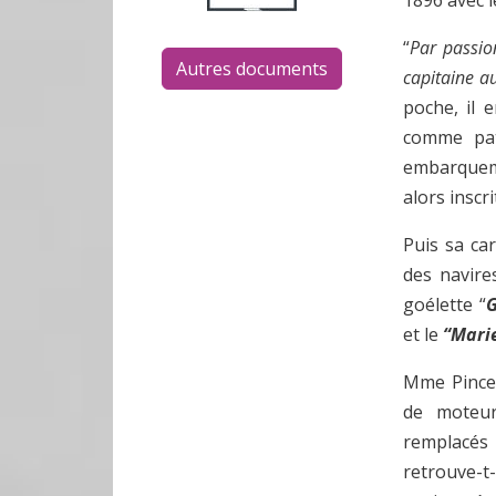
1896 avec l
“
Par passion
Autres documents
capitaine a
poche, il 
comme pat
embarqueme
alors inscr
Puis sa ca
des navire
goélette “
et le
“Mari
Mme Pincen
de moteur
remplacés
retrouve-t-