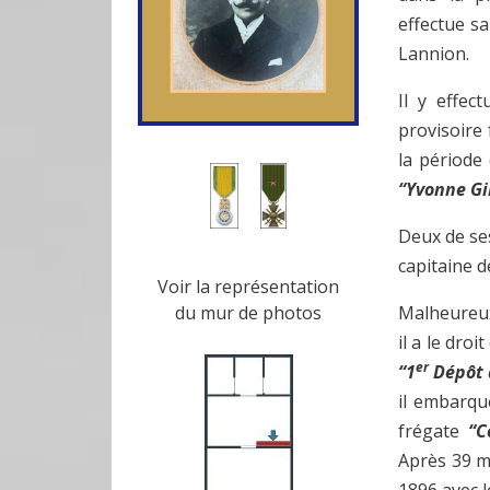
effectue sa
Lannion.
Il y effec
provisoire 
la période
“Yvonne Gi
Deux de ses
capitaine 
Voir la représentation
du mur de photos
Malheureux 
il a le dro
er
“1
Dépôt d
il embarqu
frégate
“C
Après 39 mo