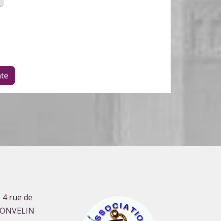
te
 4 rue de
GONVELIN