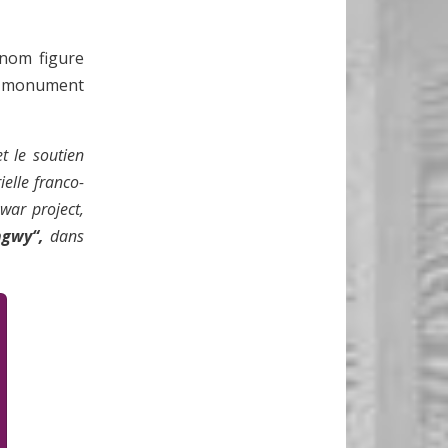
 nom figure
le monument
t le soutien
elle franco-
 war project,
ngwy“,
dans