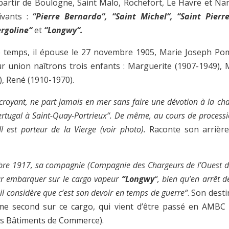
partir de Boulogne, Saint Malo, Rochefort, Le Havre et Nan
ivants :
“Pierre Bernardo“, “Saint Michel“, “Saint Pierre“
ergoline“
et
“Longwy“.
 temps, il épouse le 27 novembre 1905, Marie Joseph Pom
eur union naîtrons trois enfants : Marguerite (1907-1949), 
), René (1910-1970).
 croyant, ne part jamais en mer sans faire une dévotion à la cha
tugal à Saint-Quay-Portrieux“. De même, au cours de process
 est porteur de la Vierge (voir photo).
Raconte son arrière-p
bre 1917, sa compagnie (Compagnie des Chargeurs de l’Ouest d
our embarquer sur le cargo vapeur
“Longwy
“, bien qu’en arrêt d
il considère que c’est son devoir en temps de guerre“
. Son desti
me second sur ce cargo, qui vient d’être passé en AMBC
des Bâtiments de Commerce).