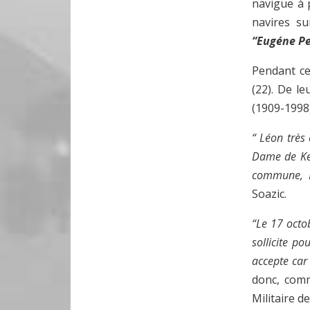
navigue à 
navires su
“Eugéne P
Pendant ce
(22). De l
(1909-1998
“ Léon très
Dame de Ker
commune, Il
Soazic.
“Le 17 octo
sollicite p
accepte car 
donc, com
Militaire 