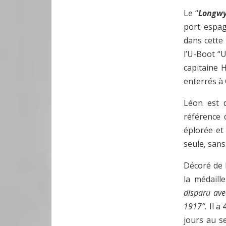
Le “
Longw
port espag
dans cette 
l’U-Boot “
capitaine H
enterrés à 
Léon est d
référence d
éplorée et 
seule, sans
Décoré de l
la médaille
disparu ave
1917“.
Il a 
jours au se