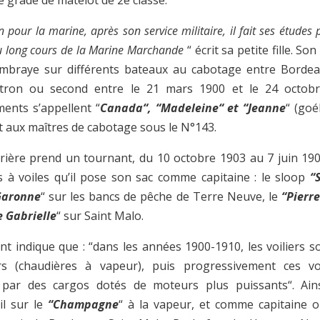
e grade de matelot de 2è classe.
 pour la marine, après son service militaire, il fait ses études
u long cours de la Marine Marchande
“ écrit sa petite fille. So
embraye sur différents bateaux au cabotage entre Bordea
ron ou second entre le 21 mars 1900 et le 24 octobr
nts s’appellent “
Canada“, “Madeleine“ et “Jeanne
“ (goél
it aux maîtres de cabotage sous le N°143.
rrière prend un tournant, du 10 octobre 1903 au 7 juin 1909
s à voiles qu’il pose son sac comme capitaine : le sloop
“
Garonne
“ sur les bancs de pêche de Terre Neuve, le
“Pierr
e Gabrielle
“ sur Saint Malo.
t indique que : “dans les années 1900-1910, les voiliers s
s (chaudières à vapeur), puis progressivement ces voi
 par des cargos dotés de moteurs plus puissants“. Ain
il sur le
“Champagne
“ à la vapeur, et comme capitaine o