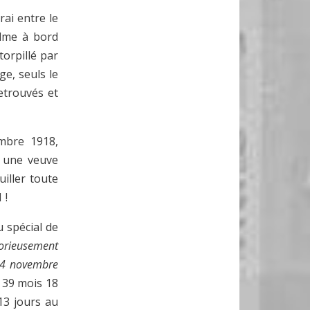
rai entre le
alme à bord
torpillé par
e, seuls le
retrouvés et
embre 1918,
ui une veuve
uiller toute
 !
u spécial de
lorieusement
e 4 novembre
s, 39 mois 18
 13 jours au