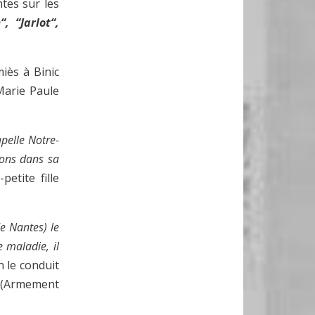
tes sur les
, “Jarlot“,
iès à Binic
Marie Paule
pelle Notre-
ions dans sa
etite fille
e Nantes) le
e maladie, il
n le conduit
 (Armement