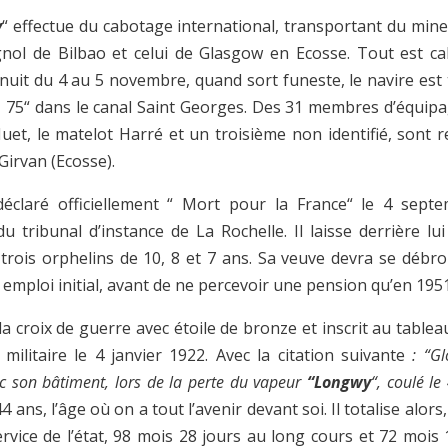
y
“ effectue du cabotage international, transportant du mine
nol de Bilbao et celui de Glasgow en Ecosse. Tout est c
nuit du 4 au 5 novembre, quand sort funeste, le navire est 
U 75“ dans le canal Saint Georges. Des 31 membres d’équipag
uet, le matelot Harré et un troisième non identifié, sont 
Girvan (Ecosse).
éclaré officiellement “ Mort pour la France“ le 4 sept
u tribunal d’instance de La Rochelle. Il laisse derrière l
trois orphelins de 10, 8 et 7 ans. Sa veuve devra se débro
 emploi initial, avant de ne percevoir une pension qu’en 1951
a croix de guerre avec étoile de bronze et inscrit au tablea
 militaire le 4 janvier 1922. Avec la citation suivante
: “G
c son bâtiment, lors de la perte du vapeur
“Longwy
“, coulé l
44 ans, l’âge où on a tout l’avenir devant soi. Il totalise alor
rvice de l’état, 98 mois 28 jours au long cours et 72 mois