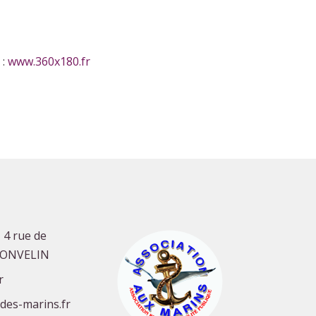
 :
www.360x180.fr
 4 rue de
GONVELIN
r
-des-marins.fr