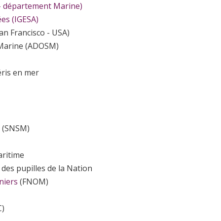
 - département Marine)
ées (IGESA)
an Francisco - USA)
a Marine (ADOSM)
éris en mer
(SNSM)
aritime
 des pupilles de la Nation
niers
(FNOM)
C)