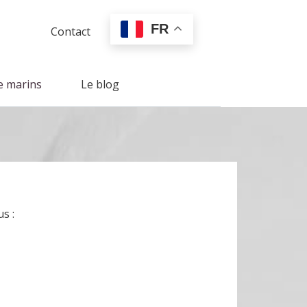
FR
Contact
e marins
Le blog
s :