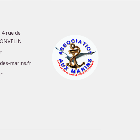
 4 rue de
GONVELIN
r
-des-marins.fr
r