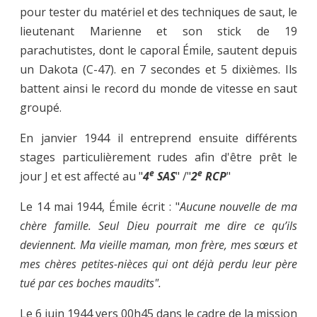
pour tester du matériel et des techniques de saut, le
lieutenant Marienne et son stick de 19
parachutistes, dont le caporal Émile, sautent depuis
un Dakota (C-47). en 7 secondes et 5 dixièmes. Ils
battent ainsi le record du monde de vitesse en saut
groupé.
En janvier 1944 il entreprend ensuite différents
stages particulièrement rudes afin d'être prêt le
e
e
jour J et est affecté au "
4
SAS
" /"
2
RCP
"
Le 14 mai 1944, Émile écrit : "
Aucune nouvelle de ma
chère famille. Seul Dieu pourrait me dire ce qu’ils
deviennent. Ma vieille maman, mon frère, mes sœurs et
mes chères petites-nièces qui ont déjà perdu leur père
tué par ces boches maudits".
Le 6 juin 1944 vers 00h45 dans le cadre de la mission