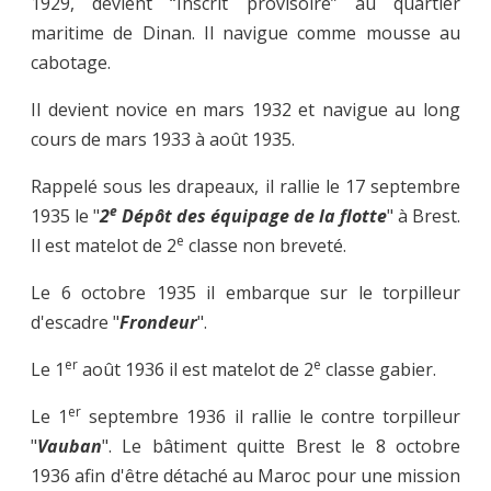
1929, devient “Inscrit provisoire” au quartier
maritime de Dinan. Il navigue comme mousse au
cabotage.
Il devient novice en mars 1932 et navigue au long
cours de mars 1933 à août 1935.
Rappelé sous les drapeaux, il rallie le 17 septembre
e
1935 le "
2
Dépôt des équipage de la flotte
" à Brest.
e
Il est matelot de 2
classe non breveté.
Le 6 octobre 1935 il embarque sur le torpilleur
d'escadre "
Frondeur
".
er
e
Le 1
août 1936 il est matelot de 2
classe gabier.
er
Le 1
septembre 1936 il rallie le contre torpilleur
"
Vauban
". Le bâtiment quitte Brest le 8 octobre
1936 afin d'être détaché au Maroc pour une mission