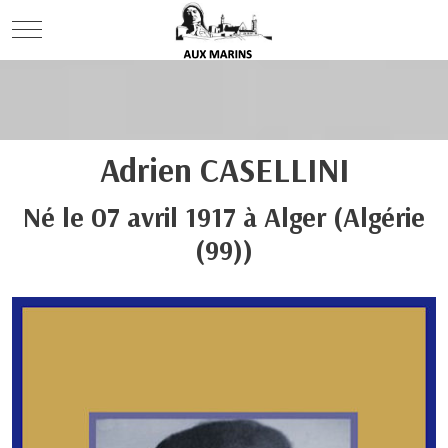
Mobile Menu Toggle
Adrien
CASELLINI
Né le
07 avril 1917
à
Alger
(Algérie
(99))