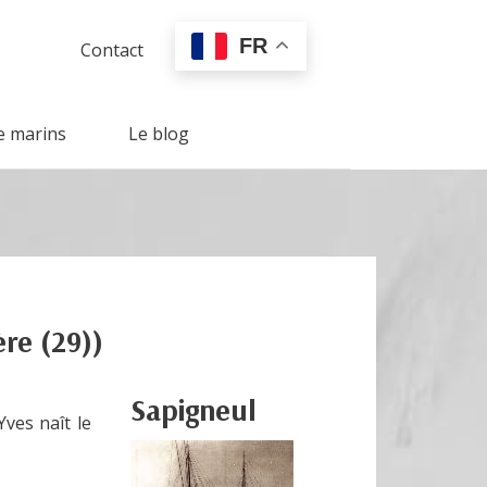
FR
Contact
e marins
Le blog
ère (29))
Sapigneul
ves naît le