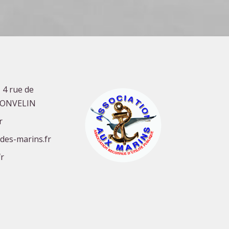
 4 rue de
GONVELIN
r
-des-marins.fr
r