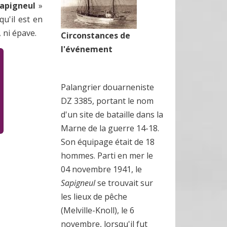
apigneul
»
u'il est en
 ni épave.
Circonstances de
l'événement
Palangrier douarneniste
DZ 3385, portant le nom
d'un site de bataille dans la
Marne de la guerre 14-18.
Son équipage était de 18
hommes. Parti en mer le
04 novembre 1941, le
Sapigneul
se trouvait sur
les lieux de pêche
(Melville-Knoll), le 6
novembre, lorsqu'il fut