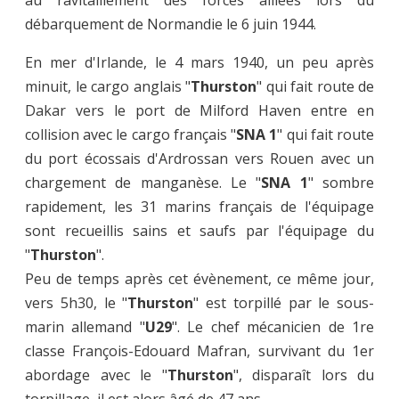
débarquement de Normandie le 6 juin 1944.
En mer d'Irlande, le 4 mars 1940, un peu après
minuit, le cargo anglais "
Thurston
" qui fait route de
Dakar vers le port de Milford Haven entre en
collision avec le cargo français "
SNA 1
" qui fait route
du port écossais d'Ardrossan vers Rouen avec un
chargement de manganèse. Le "
SNA 1
" sombre
rapidement, les 31 marins français de l'équipage
sont recueillis sains et saufs par l'équipage du
"
Thurston
".
Peu de temps après cet évènement, ce même jour,
vers 5h30, le "
Thurston
" est torpillé par le sous-
marin allemand "
U29
". Le chef mécanicien de 1re
classe François-Edouard Mafran, survivant du 1er
abordage avec le "
Thurston
", disparaît lors du
torpillage, il est alors âgé de 47 ans.