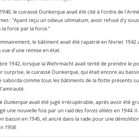
1940, le cuirassé Dunkerque avait été cité à l'ordre de l'Arm
mes : "Ayant reçu un odieux ultimatum, avoir refusé d'y sous
la force par la force."
mmairement, le bâtiment avait été rapatrié en février 1942 
 vue d'une remise en état.
re 1942, lorsque la Wehrmacht avait tenté de prendre le po
 surprise, le cuirassé Dunkerque, qui était encore au bassi
e saborda comme tous les bâtiments de la flotte présents su
l'amirauté.
sé
Dunkerque
avait été jugé irrécupérable, après avoir été g
 une nouvelle fois par un raid des f
orces alliées
en 1944. Il 
on bassin en 1945, et ancré dans la rade pour une démolitio
en 1958.