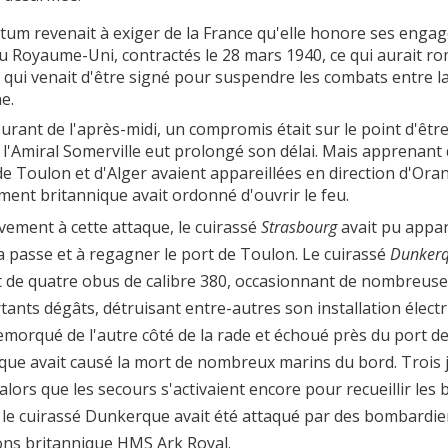
atum revenait à exiger de la France qu'elle honore ses eng
 du Royaume-Uni, contractés le 28 mars 1940, ce qui aurait r
e qui venait d'être signé pour suspendre les combats entre l
e.
urant de l'après-midi, un compromis était sur le point d'êtr
 l'Amiral Somerville eut prolongé son délai. Mais apprenant 
e Toulon et d'Alger avaient appareillées en direction d'Oran
ent britannique avait ordonné d'ouvrir le feu.
vement à cette attaque, le cuirassé
Strasbourg
avait pu appare
la passe et à regagner le port de Toulon. Le cuirassé
Dunker
nt de quatre obus de calibre 380, occasionnant de nombreuse
tants dégâts, détruisant entre-autres son installation électri
emorqué de l'autre côté de la rade et échoué près du port d
aque avait causé la mort de nombreux marins du bord. Trois 
 alors que les secours s'activaient encore pour recueillir les 
, le cuirassé Dunkerque avait été attaqué par des bombardie
ons britannique HMS Ark Royal.