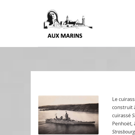
Le cuiras
construit 
cuirassé
S
Penhoët, à
Strasbourg