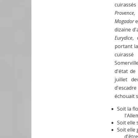
cuirassé
Provence
Mogador
e
dizaine d'
Eurydice
, 
portant l
cuirassé
Somerville
d'état de
juillet d
d'escadr
échouait s
Soit la f
l'Alle
Soit elle
Soit elle
d'êtr