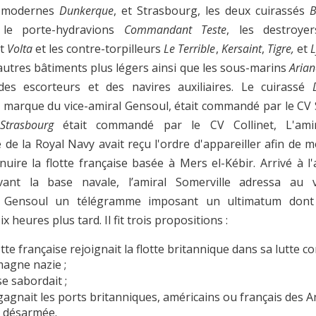
s modernes
Dunkerque
, et Strasbourg, les deux cuirassés
B
,
le porte-hydravions
Commandant Teste
, les destroyer
t
Volta
et les contre-torpilleurs
Le Terrible
,
Kersaint
,
Tigre,
et
L
autres bâtiments plus légers ainsi que les sous-marins
Arian
des escorteurs et des navires auxiliaires. Le cuirassé
a marque du vice-amiral Gensoul, était commandé par le CV 
Strasbourg
était commandé par le CV Collinet, L'ami
 de la Royal Navy avait reçu l'ordre d'appareiller afin de 
 nuire la flotte française basée à Mers el-Kébir. Arrivé à l
evant la base navale, l’amiral Somerville adressa au v
e Gensoul un télégramme imposant un ultimatum dont
ix heures plus tard. Il fit trois propositions :
lotte française rejoignait la flotte britannique dans sa lutte c
magne nazie ;
 se sabordait ;
 gagnait les ports britanniques, américains ou français des An
e désarmée.