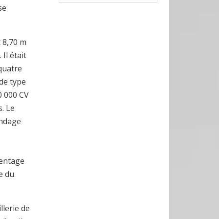
se
t 8,70 m
Il était
 quatre
 de type
0 000 CV
s. Le
indage
mentage
e du
llerie de