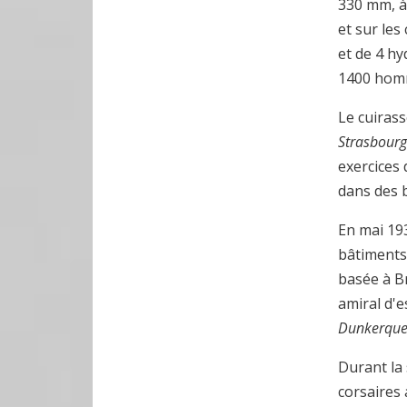
330 mm, à 
et sur les
et de 4 h
1400 hom
Le cuiras
Strasbour
exercices 
dans des 
En mai 19
bâtiment
basée à B
amiral d'e
Dunkerqu
Durant la
corsaires