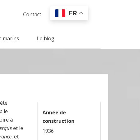
FR
Contact
e marins
Le blog
 été
p le
Année de
oire à
construction
erque
et le
1936
rance
, et