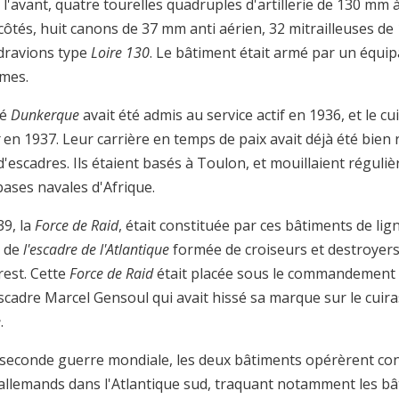
l'avant, quatre tourelles quadruples d'artillerie de 130 mm à
 côtés, huit canons de 37 mm anti aérien, 32 mitrailleuses d
ydravions type
Loire 130
. Le bâtiment était armé par un équi
mes.
sé
Dunkerque
avait été admis au service actif en 1936, et le cu
g
en 1937. Leur carrière en temps de paix avait déjà été bien
d'escadres. Ils étaient basés à Toulon, et mouillaient réguli
bases navales d'Afrique.
39, la
Force
de Raid
, était constituée par ces bâtiments de lign
s de
l'escadre de l'Atlantique
formée de croiseurs et destroyers
rest. Cette
Force de Raid
était placée sous le commandement 
scadre Marcel Gensoul qui avait hissé sa marque sur le cuir
e
.
 seconde guerre mondiale, les deux bâtiments opérèrent con
 allemands dans l'Atlantique sud, traquant notamment les b