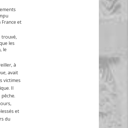
agements
ompu
a France et
e trouvé,
que les
, le
iller, à
que
, avait
s victimes
que. Il
e pêche.
jours,
blessés et
rs du