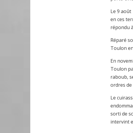
Le 9 août 
en ces ter
répondu à 
Réparé so
Toulon en
En novemb
Toulon par
raboub, s
ordres de 
Le cuiras
endommagé
sorti de s
intervint 