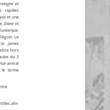
retagne
et
s rapides
ynx
et une
e
,
Diane
et
Dunkerque
,
Séguin. Le
ral James
mettre hors
'aube du 3
ice-amiral
 le terme
ontre
tilles afin