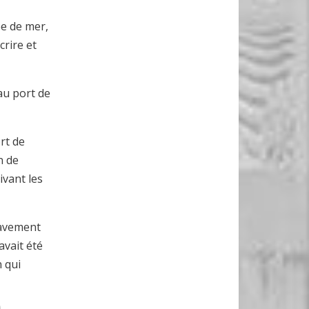
ée de mer,
crire et
au port de
rt de
n de
ivant les
ravement
avait été
n qui