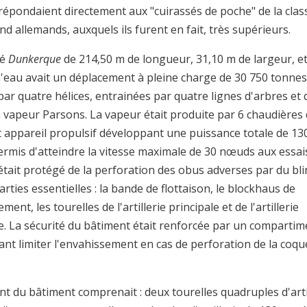
s répondaient directement aux "cuirassés de poche" de la clas
d allemands, auxquels ils furent en fait, très supérieurs.
sé
Dunkerque
de 214,50 m de longueur, 31,10 m de largeur, e
d'eau avait un déplacement à pleine charge de 30 750 tonnes. 
ar quatre hélices, entrainées par quatre lignes d'arbres et
à vapeur Parsons. La vapeur était produite par 6 chaudières
et appareil propulsif développant une puissance totale de 13
permis d'atteindre la vitesse maximale de 30 nœuds aux essai
était protégé de la perforation des obus adverses par du bl
arties essentielles : la bande de flottaison, le blockhaus de
nt, les tourelles de l'artillerie principale et de l'artillerie
e. La sécurité du bâtiment était renforcée par un comparti
ant limiter l'envahissement en cas de perforation de la coqu
t du bâtiment comprenait : deux tourelles quadruples d'arti