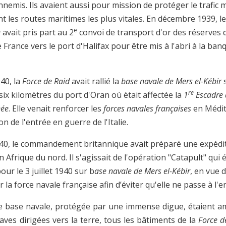
nnemis. Ils avaient aussi pour mission de protéger le trafic
 les routes maritimes les plus vitales. En décembre 1939, le
e
e
avait pris part au 2
convoi de transport d'or des réserves d
France vers le port d'Halifax pour être mis à l'abri à la ban
940, la
Force de Raid
avait rallié la
base navale de Mers el-Kébir
s
re
 six kilomètres du port d'Oran où ètait affectée la
1
Escadre 
née
. Elle venait renforcer les
forces navales françaises
en Médi
on de l'entrée en guerre de l'Italie.
940, le commandement britannique avait préparé une expédi
en Afrique du nord. Il s'agissait de l'opération "Catapult" qui é
our le 3 juillet 1940 sur b
ase navale de Mers el-Kébir
, en vue 
r la force navale française afin d’éviter qu'elle ne passe à l'
e base navale, protégée par une immense digue, étaient a
raves dirigées vers la terre, tous les bâtiments de la
Force d