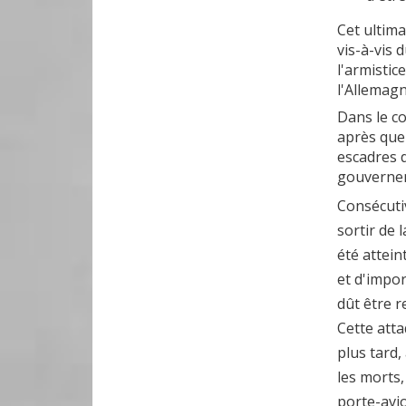
Cet ultim
vis-à-vis
l'armistic
l'Allemagn
Dans le co
après que
escadres d
gouvernem
Consécuti
sortir de 
été attei
et d'impor
dût être r
Cette att
plus tard,
les morts
porte-avi