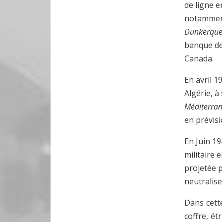
de ligne e
notamment
Dunkerqu
banque de 
Canada.
En avril 1
Algérie, à
Méditerra
en prévisi
En Juin 1
militaire 
projetée p
neutralise
Dans cett
coffre, ét