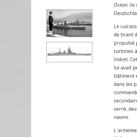
Océan
. Il
Deutschlan
Le cuiras
de tirant 
propulsé p
turbines 
Indret. C
lui avait 
bâtiment 
dans les p
commandeme
secondair
serré, dev
navire.
L'armemen