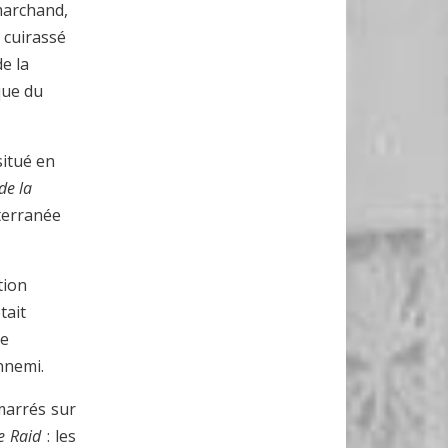
 marchand,
 cuirassé
e la
que du
itué en
de la
terranée
tion
tait
de
ennemi.
marrés sur
e Raid
: les