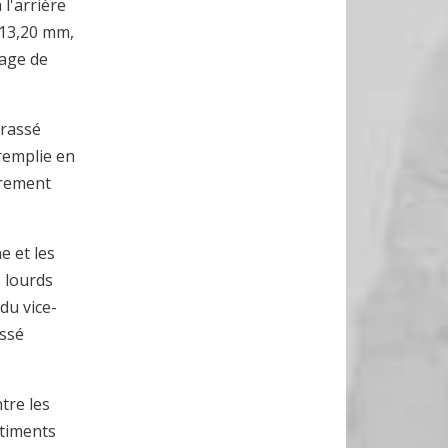
 l'arrière
e 13,20 mm,
page de
irassé
 remplie en
èrement
e et les
 lourds
du vice-
assé
tre les
âtiments