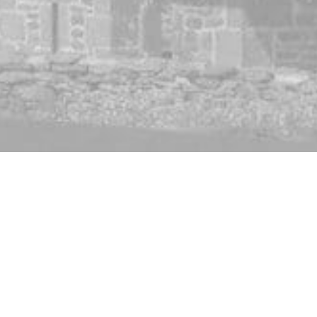
ookies, le site web pourrait ne pas fonctionner correctement.
En savoir plus
te internet afin de comprendre son