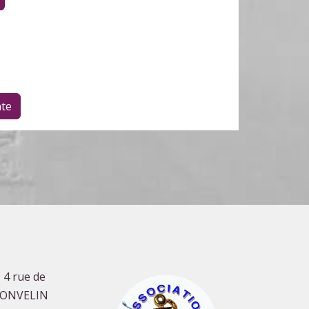
te
 4 rue de
GONVELIN