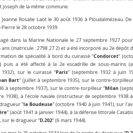
int Joseph de la même commune.
é Jeanne Rosalie Laot le 30 août 1936 à Ploudalmézeau. De 
-Pierre le 28 octobre 1939.
ngagé dans la Marine Nationale le 27 septembre 1927 pou
 5 ans (matricule : 2798 27 2) et a été incorporé au 2e dépôt de
rmation de spécialité à bord du cuirassé "
Condorcet
" (oct
 puis a été affecté à la 2e escadrille de sous-marins (a
1932), sur le cuirassé "
Paris
" (septembre 1932 à juin 19
ean Bart
" (juillet à septembre 1935), sur le contre-torpilleur
36 à septembre 1937), sur le contre-torpilleur "
Milan
(sept
e 1938), à l'école navale (instructeur de septembre 1938 à 
 dragueur "
la Boudeuse
" (octobre 1940 à juin 1941), sur l'av
ère
" (août 1941 à janvier 1944), à la défense littorale Casab
 sur le dragueur "
D.202
" (6 mars 1944).