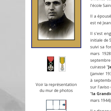
l'école Sa
Il a épous
est né Jean
Il s'est e
initiale de
suivi sa fo
mars 1928)
septembre 
cuirassé "
J
(janvier 19
à septembr
Voir la représentation
sur l'aviso
du mur de photos
"
la Grandi
mars 1944),