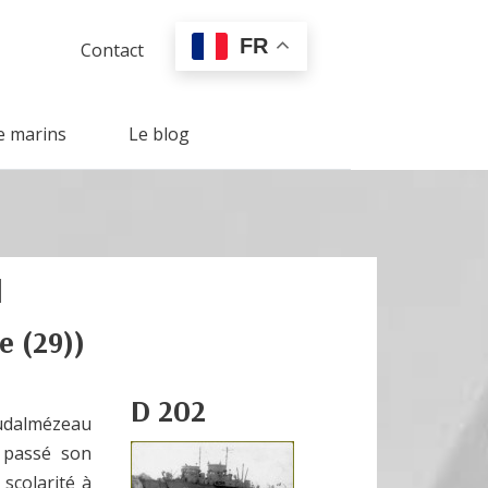
FR
Contact
e marins
Le blog
N
re (29))
D 202
oudalmézeau
a passé son
scolarité à