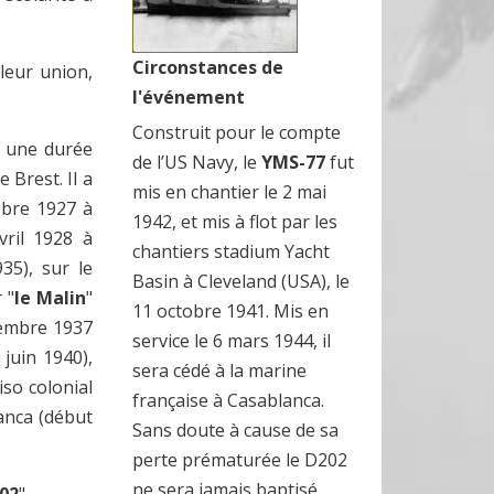
Circonstances de
leur union,
l'événement
Construit pour le compte
r une durée
de l’US Navy, le
YMS-77
fut
 Brest. Il a
mis en chantier le 2 mai
obre 1927 à
1942, et mis à flot par les
vril 1928 à
chantiers stadium Yacht
35), sur le
Basin à Cleveland (USA), le
 "
le Malin
"
11 octobre 1941. Mis en
embre 1937
service le 6 mars 1944, il
juin 1940),
sera cédé à la marine
iso colonial
française à Casablanca.
lanca (début
Sans doute à cause de sa
perte prématurée le D202
ne sera jamais baptisé