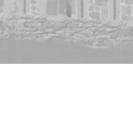
s services possibles. Si vous déclinez l'utilisation de ces c
lyser les données de navigation et mesurer l'efficacité du si
der