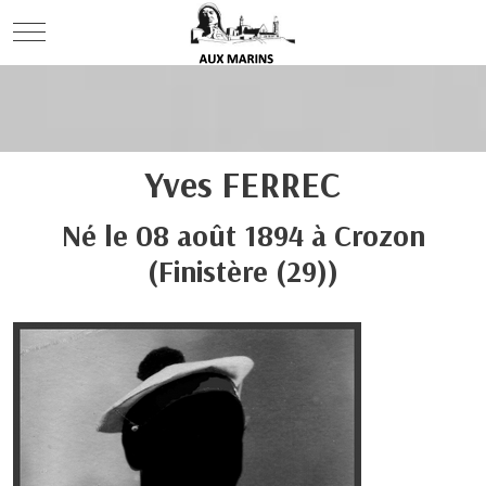
Mobile Menu Toggle
Yves
FERREC
Né le
08 août 1894
à
Crozon
(Finistère (29))