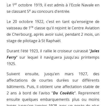
er
Le 1
octobre 1919, il est admis à l'Ecole Navale en
e
se classant 5
au concours d'entrée.
Le 20 octobre 1922, c'est en tant qu'enseigne de
re
vaisseau de 1
classe qu'il rejoint le Centre Aviation
de Cherbourg, après avoir suivi, pendant 2 mois, un
stage de pilotage à St Raphaël.
Durant l'été 1923, il rallie le croiseur cuirassé "
Jules
Ferry
" sur lequel il naviguera jusqu'au printemps
1925.
Suivent ensuite, jusqu'en mars 1927, des
affectations de courtes durées sur différents
bâtiments. Puis, il obtient une affectation stable de
2 ans à bord de l'aviso "
Du Couëdic
". Reprennent
ensuite quelques embarquements plus ou moins
longs jusqu'en janvier 1928 avec un poste de plus