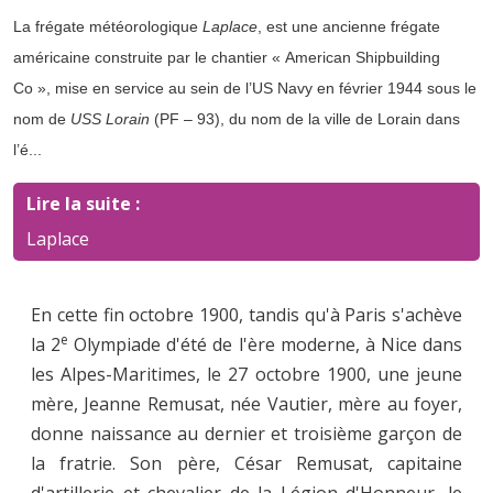
La frégate météorologique
Laplace
, est une ancienne frégate
américaine construite par le chantier « American Shipbuilding
Co », mise en service au sein de l’US Navy en février 1944 sous le
nom de
USS Lorain
(PF – 93), du nom de la ville de Lorain dans
l’é...
Lire la suite :
Laplace
En cette fin octobre 1900, tandis qu'à Paris s'achève
e
la 2
Olympiade d'été de l'ère moderne, à Nice dans
les Alpes-Maritimes, le 27 octobre 1900, une jeune
mère, Jeanne Remusat, née Vautier, mère au foyer,
donne naissance au dernier et troisième garçon de
la fratrie. Son père, César Remusat, capitaine
d'artillerie et chevalier de la Légion d'Honneur, le