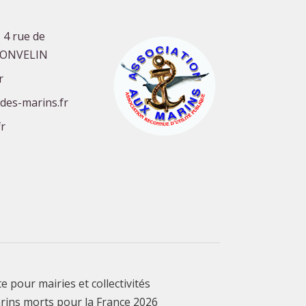
 4 rue de
GONVELIN
r
-des-marins.fr
r
te pour mairies et collectivités
rins morts pour la France 2026