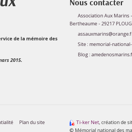
Aux
Nous contacter
Association Aux Marins -
Bertheaume - 29217 PLOU
assauxmarins@orange.f
ervice de la mémoire des
Site : memorial-national
Blog : amedenosmarins.f
mars 2015.
tialité
Plan du site
Ti-ker Net
, création de si
© Mémorial national des ma