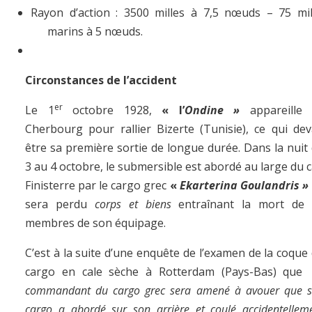
Rayon d’action : 3500 milles à 7,5 nœuds – 75 mi
marins à 5 nœuds.
Circonstances de l’accident
er
Le 1
octobre 1928,
« l’
Ondine »
appareille 
Cherbourg pour rallier Bizerte (Tunisie), ce qui dev
être sa première sortie de longue durée. Dans la nuit
3 au 4 octobre, le submersible est abordé au large du 
Finisterre par le cargo grec
«
Ekarterina Goulandris »
sera perdu
corps et biens
entraînant la mort de 
membres de son équipage.
C’est à la suite d’une enquête de l’examen de la coque
cargo en cale sèche à Rotterdam (Pays-Bas) qu
commandant du cargo grec sera amené à avouer que 
cargo a abordé sur son arrière et coulé accidentellem