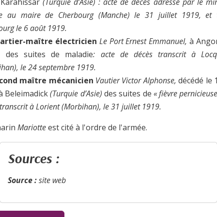
 Karahissar
(Turquie d’Asie) : acte de décès adressé par le min
e au maire de Cherbourg (Manche) le 31 juillet 1919, et t
ourg le 6 août 1919.
artier-maître électricien
Le Port Ernest Emmanuel
,
à Ango
)
des suites de maladie
:
acte de décès transcrit à Locq
ihan), le 24 septembre 1919.
econd maître mécanicien
Vautier Victor Alphonse
,
décédé le 
à Beleimadick
(Turquie d’Asie)
des suites de
« fièvre pernicieuse
transcrit à Lorient (Morbihan), le 31 juillet 1919.
marin
Mariotte
est cité à l'ordre de l'armée.
Sources :
Source :
site web