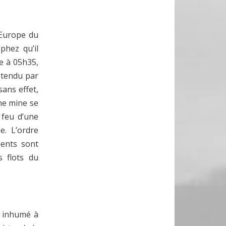
’Europe du
phez qu’il
ce à 05h35,
t tendu par
ans effet,
ne mine se
 feu d’une
. L’ordre
ments sont
s flots du
n
inhumé à