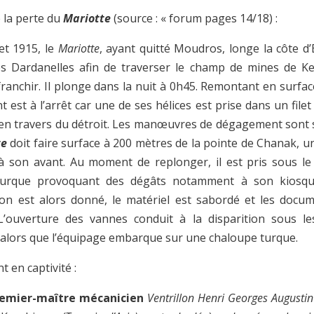
e la perte du
Mariotte
(source : « forum pages 14/18) :
let 1915, le
Mariotte
, ayant quitté Moudros, longe la côte d
es Dardanelles afin de traverser le champ de mines de Ke
franchir. Il plonge dans la nuit à 0h45. Remontant en surfa
t est à l’arrêt car une de ses hélices est prise dans un file
 en travers du détroit. Les manœuvres de dégagement sont s
te
doit faire surface à 200 mètres de la pointe de Chanak, u
à son avant. Au moment de replonger, il est pris sous le
 turque provoquant des dégâts notamment à son kiosque
ion est alors donné, le matériel est sabordé et les docu
 L’ouverture des vannes conduit à la disparition sous le
, alors que l’équipage embarque sur une chaloupe turque.
 en captivité :
remier-maître mécanicien
Ventrillon Henri Georges Augusti