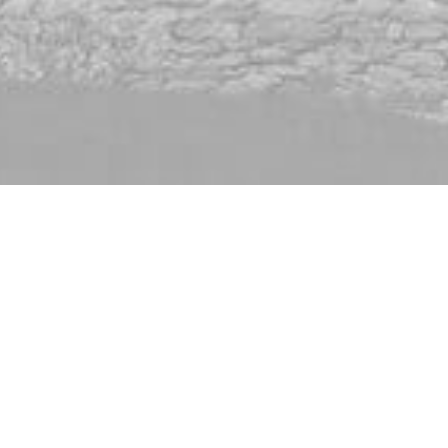
s services possibles. Si vous déclinez l'utilisation de ces c
lyser les données de navigation et mesurer l'efficacité du si
der