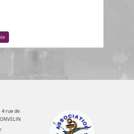
te
 4 rue de
GONVELIN
r