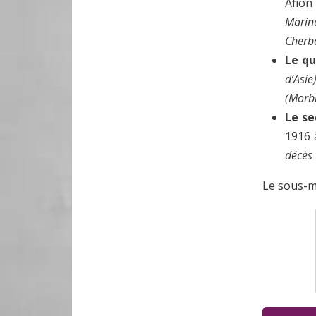
Afion
Marin
Cherb
Le qu
d’Asie
(Morb
Le s
1916 
décès 
Le sous-