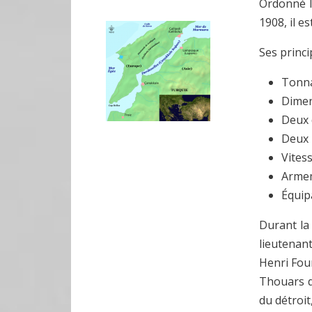
Ordonné l
1908, il e
Ses princi
Tonna
Dimen
Deux 
Deux 
Vites
Armem
Équip
Durant la
lieutenan
Henri Fou
Thouars d
du détroit