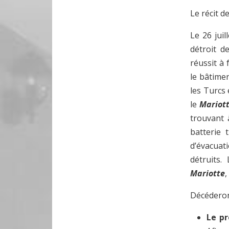
Le récit d
Le 26 juil
détroit d
réussit à 
le bâtimen
les Turcs
le
Mariot
trouvant 
batterie
d’évacuat
détruits.
Mariotte
Décéderont
Le p