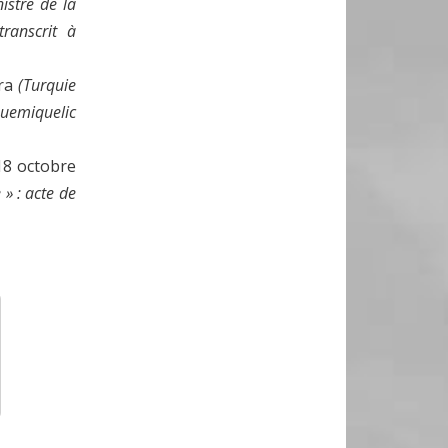
istre de la
ranscrit à
ra
(Turquie
uemiquelic
18 octobre
 » : acte de