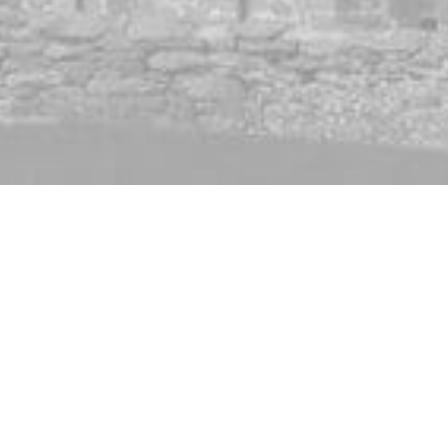
ookies, le site web pourrait ne pas fonctionner correctement.
En savoir plus
te internet afin de comprendre son