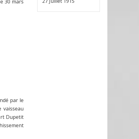
27 Juillet 1915
le 30 mars
ndé par le
e vaisseau
rt Dupetit
chissement