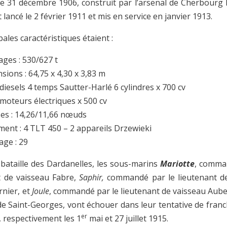
e 31 décembre 1906, construit par l’arsenal de Cherbourg 
st lancé le 2 février 1911 et mis en service en janvier 1913.
pales caractéristiques étaient :
ges : 530/627 t
sions : 64,75 x 4,30 x 3,83 m
diesels 4 temps Sautter-Harlé 6 cylindres x 700 cv
moteurs électriques x 500 cv
ses : 14,26/11,66 nœuds
ent : 4 TLT 450 – 2 appareils Drzewieki
age : 29
 bataille des Dardanelles, les sous-marins
Mariotte
, comma
t de vaisseau Fabre,
Saphir,
commandé par le lieutenant d
rnier, et
Joule
, commandé par le lieutenant de vaisseau Aube
e Saint-Georges, vont échouer dans leur tentative de fran
er
, respectivement les 1
mai et 27 juillet 1915.