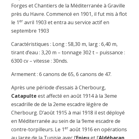
Forges et Chantiers de la Méditerranée à Graville
près du Havre. Commencé en 1901, il fut mis à flot
er
le 1
avril 1903 et entra au service actif en
septembre 1903
Caractéristiques : Long : 58,30 m, larg : 6,40 m,
tirant d’eau : 3,20 m – tonnage 302 t – puissance :
6300 cv – vitesse : 30nds.
Armement : 6 canons de 65, 6 canons de 47.
Après une période d’essais à Cherbourg,
Catapulte
est affecté en août 1914 à la 3eme
escadrille de de la 2eme escadre légère de
Cherbourg. D’août 1915 à mai 1918 il est déployé
en Méditerranée au sein de la 9eme escadre de
er
contre-torpilleurs. Le 1
août 1916 en opérations
au large de la Tunisie avec l’
Epieu
et l’
Aldébaran
,