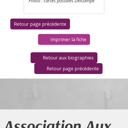
Photo : cartes postales Delcampe
Imprimer la fiche
Retour aux biographies
Retour page précédente
Association Aux