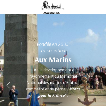
Mobile Menu Toggle
Mémorial national des mar
Fondée en 2005,
l'association
Aux Marins
assure le développement et le
rayonnement du Mémorial
National des marins d'Etat, de
Previous
Nex
commerce et de pêche
"
Morts
pour la France
".