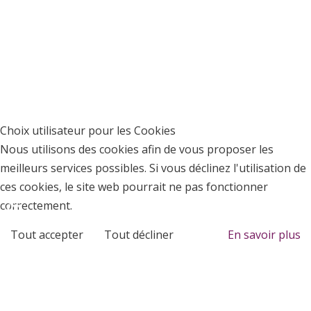
Choix utilisateur pour les Cookies
Nous utilisons des cookies afin de vous proposer les
meilleurs services possibles. Si vous déclinez l'utilisation de
ces cookies, le site web pourrait ne pas fonctionner
♿
correctement.
Tout accepter
Tout décliner
En savoir plus
Analytique
Outils utilisés pour analyser les données de navigation et
mesurer l'efficacité du site internet afin de comprendre son