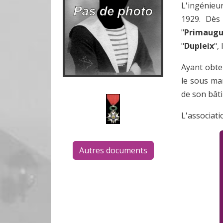
L'ingénieu
1929. Dès 
"
Primaug
"
Dupleix
",
Ayant obten
le sous mar
de son bâti
L'associati
Autres documents