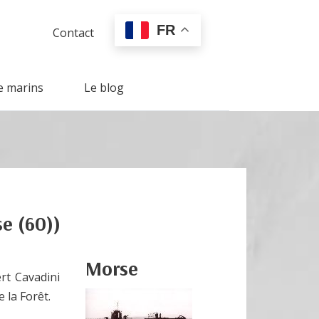
FR
Contact
e marins
Le blog
se (60))
Morse
rt Cavadini
 la Forêt.