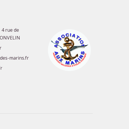
 4 rue de
GONVELIN
r
-des-marins.fr
r