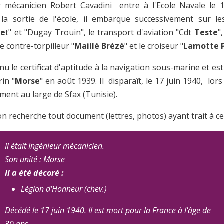
r mécanicien Robert Cavadini entre à l'Ecole Navale le 
la sortie de l'école, il embarque successivement sur le
ue
t" et "Dugay Trouin", le transport d'aviation "Cdt
Teste
"
 le contre-torpilleur "
Maillé Brézé
" et le croiseur "
Lamotte 
u le certificat d'aptitude à la navigation sous-marine et est
in "
Morse
" en août 1939. Il disparaît, le 17 juin 1940, lors
ment au large de Sfax (Tunisie).
on recherche tout document (lettres, photos) ayant trait à ce
Il était Ingénieur mécanicien.
Son unité : Morse
Il a été décoré :
Légion d'Honneur (chev.)
Décédé le 17 juin 1940. Il est mort pour la France à l'âge de