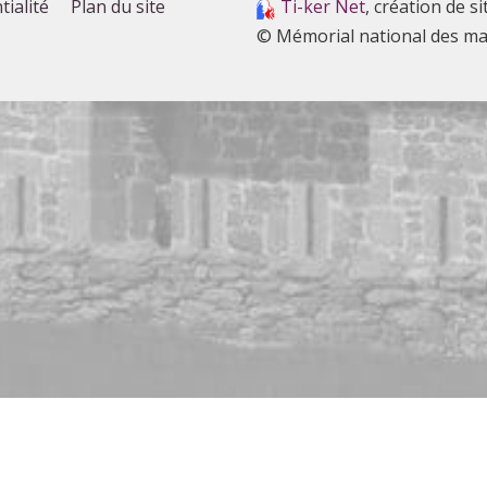
tialité
Plan du site
Ti-ker Net
, création de si
© Mémorial national des ma
s services possibles. Si vous déclinez l'utilisation de ces c