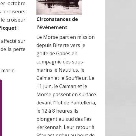
1er octobre
s croiseurs
Circonstances de
, le croiseur
l'événement
Picquet
".
Le Morse part en mission
 affecté sur
depuis Bizerte vers le
 de la perte
golfe de Gabès en
compagnie des sous-
marins le Nautilus, le
 marin.
Caïman et le Souffleur. Le
11 juin, le Caïman et le
Morse passent en surface
devant l’îlot de Pantelleria,
le 12 à 8 heures ils
plongent au sud des îles
Kerkennah. Leur retour à
Sfax est prévu au bout de